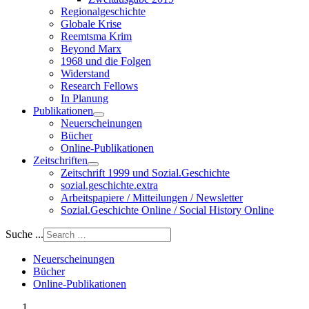
Regionalgeschichte
Globale Krise
Reemtsma Krim
Beyond Marx
1968 und die Folgen
Widerstand
Research Fellows
In Planung
Publikationen
Neuerscheinungen
Bücher
Online-Publikationen
Zeitschriften
Zeitschrift 1999 und Sozial.Geschichte
sozial.geschichte.extra
Arbeitspapiere / Mitteilungen / Newsletter
Sozial.Geschichte Online / Social History Online
Suche ...
Neuerscheinungen
Bücher
Online-Publikationen