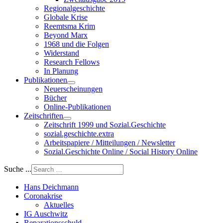
Regionalgeschichte
Globale Krise
Reemtsma Krim
Beyond Marx
1968 und die Folgen
Widerstand
Research Fellows
In Planung
Publikationen
Neuerscheinungen
Bücher
Online-Publikationen
Zeitschriften
Zeitschrift 1999 und Sozial.Geschichte
sozial.geschichte.extra
Arbeitspapiere / Mitteilungen / Newsletter
Sozial.Geschichte Online / Social History Online
Suche ...
Hans Deichmann
Coronakrise
Aktuelles
IG Auschwitz
Reparationsschuld