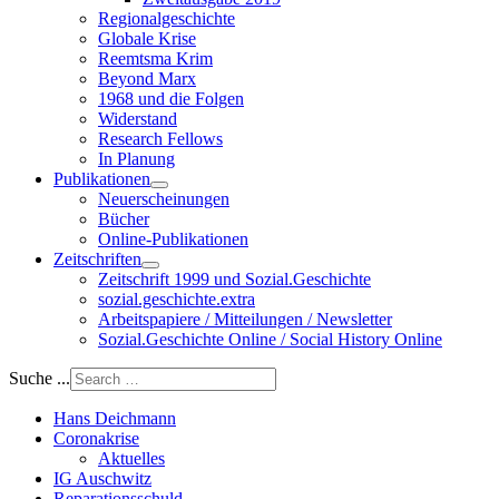
Regionalgeschichte
Globale Krise
Reemtsma Krim
Beyond Marx
1968 und die Folgen
Widerstand
Research Fellows
In Planung
Publikationen
Neuerscheinungen
Bücher
Online-Publikationen
Zeitschriften
Zeitschrift 1999 und Sozial.Geschichte
sozial.geschichte.extra
Arbeitspapiere / Mitteilungen / Newsletter
Sozial.Geschichte Online / Social History Online
Suche ...
Hans Deichmann
Coronakrise
Aktuelles
IG Auschwitz
Reparationsschuld