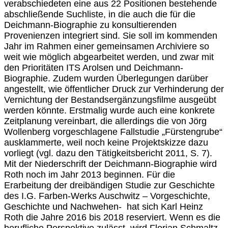
verabschiedeten eine aus 22 Positionen bestehende
abschließende Suchliste, in die auch die für die
Deichmann-Biographie zu konsultierenden
Provenienzen integriert sind. Sie soll im kommenden
Jahr im Rahmen einer gemeinsamen Archiviere so
weit wie möglich abgearbeitet werden, und zwar mit
den Prioritäten ITS Arolsen und Deichmann-
Biographie. Zudem wurden Überlegungen darüber
angestellt, wie öffentlicher Druck zur Verhinderung der
Vernichtung der Bestandsergänzungsfilme ausgeübt
werden könnte. Erstmalig wurde auch eine konkrete
Zeitplanung vereinbart, die allerdings die von Jörg
Wollenberg vorgeschlagene Fallstudie „Fürstengrube“
ausklammerte, weil noch keine Projektskizze dazu
vorliegt (vgl. dazu den Tätigkeitsbericht 2011, S. 7).
Mit der Niederschrift der Deichmann-Biographie wird
Roth noch im Jahr 2013 beginnen. Für die
Erarbeitung der dreibändigen Studie zur Geschichte
des I.G. Farben-Werks Auschwitz – Vorgeschichte,
Geschichte und Nachwehen- hat sich Karl Heinz
Roth die Jahre 2016 bis 2018 reserviert. Wenn es die
berufliche Perspektive zulässt, wird Florian Schmaltz