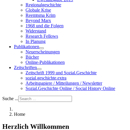
Regionalgeschichte
Globale Krise
Reemtsma Krim
Beyond Marx
1968 und die Folgen
Widerstand
Research Fellows
In Planung
Publikationen
Neuerscheinungen
Bücher
Online-Publikationen
Zeitschriften
Zeitschrift 1999 und Sozial.Geschichte
sozial.geschichte.extra
Arbeitspapiere / Mitteilungen / Newsletter
Sozial.Geschichte Online / Social History Online
Suche ...
Home
Herzlich Willkommen