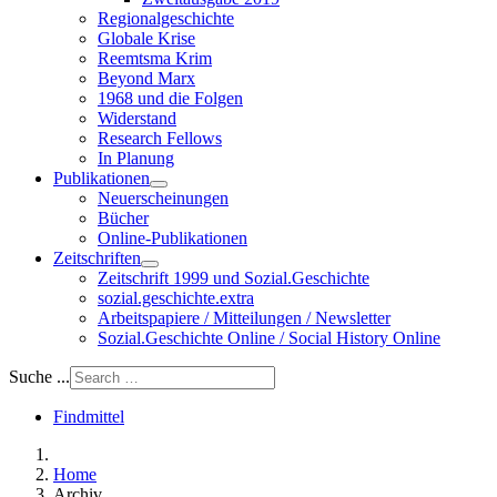
Regionalgeschichte
Globale Krise
Reemtsma Krim
Beyond Marx
1968 und die Folgen
Widerstand
Research Fellows
In Planung
Publikationen
Neuerscheinungen
Bücher
Online-Publikationen
Zeitschriften
Zeitschrift 1999 und Sozial.Geschichte
sozial.geschichte.extra
Arbeitspapiere / Mitteilungen / Newsletter
Sozial.Geschichte Online / Social History Online
Suche ...
Findmittel
Home
Archiv