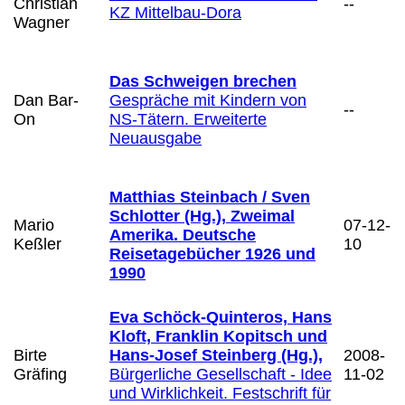
Christian
--
KZ Mittelbau-Dora
Wagner
Das Schweigen brechen
Dan Bar-
Gespräche mit Kindern von
--
On
NS-Tätern. Erweiterte
Neuausgabe
Matthias Steinbach / Sven
Schlotter (Hg.), Zweimal
Mario
07-12-
Amerika. Deutsche
Keßler
10
Reisetagebücher 1926 und
1990
Eva Schöck-Quinteros, Hans
Kloft, Franklin Kopitsch und
Birte
Hans-Josef Steinberg (Hg.),
2008-
Gräfing
Bürgerliche Gesellschaft - Idee
11-02
und Wirklichkeit. Festschrift für