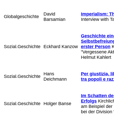
David
Imperialism: 
Globalgeschichte
Barsamian
Interview with Ta
Geschichte ein
Selbstbefreiung
Sozial.Geschichte
Eckhard Kanzow
erster Person
K
"Vergessene Akt
Helmut Kahlert
Hans
Per giustizia, li
Sozial.Geschichte
Deichmann
tra popoli e ra
Im Schatten de
Erfolgs
Kirchlic
Sozial.Geschichte
Holger Banse
am Beispiel der
bei der Division