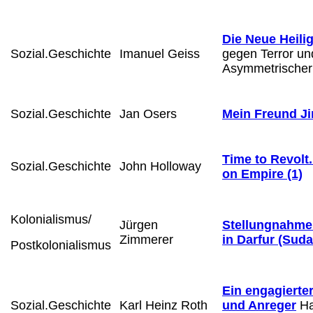
Die Neue Heilig
Sozial.Geschichte
Imanuel Geiss
gegen Terror un
Asymmetrischer
Sozial.Geschichte
Jan Osers
Mein Freund Ji
Time to Revolt.
Sozial.Geschichte
John Holloway
on Empire (1)
Kolonialismus/
Jürgen
Stellungnahme 
Zimmerer
in Darfur (Suda
Postkolonialismus
Ein engagierte
Sozial.Geschichte
Karl Heinz Roth
und Anreger
Ha