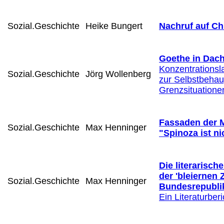
Sozial.Geschichte
Heike Bungert
Nachruf auf Ch
Goethe in Dac
Konzentrationsla
Sozial.Geschichte
Jörg Wollenberg
zur Selbstbehau
Grenzsituatione
Fassaden der 
Sozial.Geschichte
Max Henninger
"Spinoza ist ni
Die literarisch
der 'bleiernen Z
Sozial.Geschichte
Max Henninger
Bundesrepublik
Ein Literaturberi