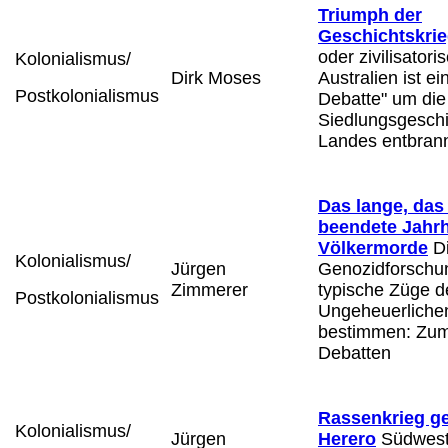
Triumph der
Geschichtskrie
oder zivilisator
Kolonialismus/
Dirk Moses
Australien ist e
Postkolonialismus
Debatte" um die
Siedlungsgeschi
Landes entbran
Das lange, das
beendete Jahrh
Völkermorde
Di
Kolonialismus/
Jürgen
Genozidforschun
Zimmerer
typische Züge d
Postkolonialismus
Ungeheuerliche
bestimmen: Zum
Debatten
Rassenkrieg g
Kolonialismus/
Jürgen
Herero
Südwesta