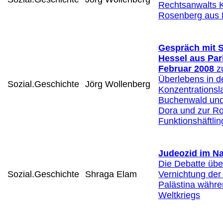
Rechtsanwalts Ku
Rosenberg aus
Gespräch mit 
Hessel aus Par
Februar 2008
zu
Überlebens in d
Sozial.Geschichte
Jörg Wollenberg
Konzentrationsl
Buchenwald und
Dora und zur Ro
Funktionshäftli
Judeozid im N
Die Debatte übe
Sozial.Geschichte
Shraga Elam
Vernichtung der
Palästina währe
Weltkriegs