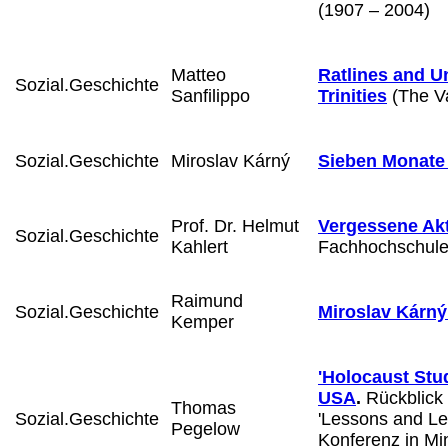
(1907 – 2004)
Matteo
Ratlines and U
Sozial.Geschichte
Sanfilippo
Trinities
(The Va
Sozial.Geschichte
Miroslav Kárný
Sieben Monate 
Prof. Dr. Helmut
Vergessene Ak
Sozial.Geschichte
Kahlert
Fachhochschule 
Raimund
Sozial.Geschichte
Miroslav Kárný
Kemper
'Holocaust Stud
USA
.
Rückblick 
Thomas
Sozial.Geschichte
'Lessons and Le
Pegelow
Konferenz in M