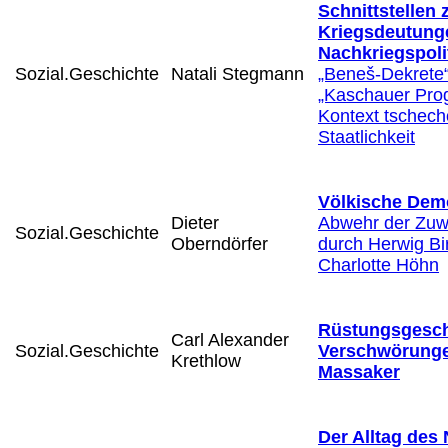
Schnittstellen
Kriegsdeutung
Nachkriegspolit
Sozial.Geschichte
Natali Stegmann
„Beneš-Dekrete
„Kaschauer Pro
Kontext tschech
Staatlichkeit
Völkische Dem
Dieter
Abwehr der Zu
Sozial.Geschichte
Oberndörfer
durch Herwig Bi
Charlotte Höhn
Rüstungsgesch
Carl Alexander
Sozial.Geschichte
Verschwörung
Krethlow
Massaker
Der Alltag des