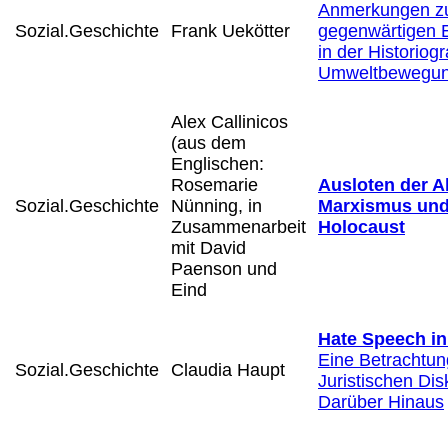
Anmerkungen z
Sozial.Geschichte
Frank Uekötter
gegenwärtigen 
in der Historiog
Umweltbewegu
Alex Callinicos
(aus dem
Englischen:
Rosemarie
Ausloten der 
Sozial.Geschichte
Nünning, in
Marxismus und
Zusammenarbeit
Holocaust
mit David
Paenson und
Eind
Hate Speech i
Eine Betrachtun
Sozial.Geschichte
Claudia Haupt
Juristischen Di
Darüber Hinaus