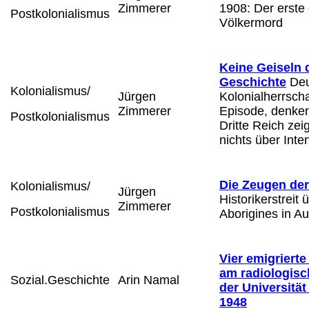
Zimmerer
1908: Der erste
Postkolonialismus
Völkermord
Keine Geiseln 
Geschichte
Deu
Kolonialismus/
Jürgen
Kolonialherrscha
Zimmerer
Episode, denken
Postkolonialismus
Dritte Reich zei
nichts über Inten
Die Zeugen de
Kolonialismus/
Jürgen
Historikerstreit 
Zimmerer
Postkolonialismus
Aborigines in Au
Vier emigrierte
am radiologisch
Sozial.Geschichte
Arin Namal
der Universität
1948