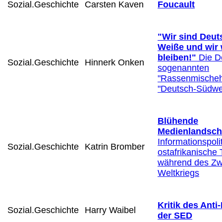
Sozial.Geschichte
Carsten Kaven
Foucault
"Wir sind Deut
Weiße und wir 
bleiben!"
Die D
Sozial.Geschichte
Hinnerk Onken
sogenannten
"Rassenmischeh
"Deutsch-Südwe
Blühende
Medienlandsch
Informationspolit
Sozial.Geschichte
Katrin Bromber
ostafrikanische
während des Zw
Weltkriegs
Kritik des Ant
Sozial.Geschichte
Harry Waibel
der SED