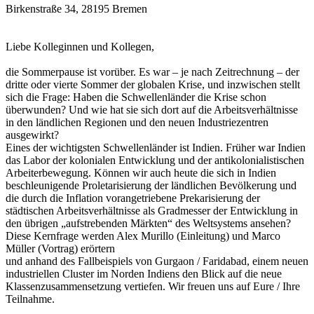
Birkenstraße 34, 28195 Bremen
Liebe Kolleginnen und Kollegen,
die Sommerpause ist vorüber. Es war – je nach Zeitrechnung – der
dritte oder vierte Sommer der globalen Krise, und inzwischen stellt
sich die Frage: Haben die Schwellenländer die Krise schon
überwunden? Und wie hat sie sich dort auf die Arbeitsverhältnisse
in den ländlichen Regionen und den neuen Industriezentren
ausgewirkt?
Eines der wichtigsten Schwellenländer ist Indien. Früher war Indien
das Labor der kolonialen Entwicklung und der antikolonialistischen
Arbeiterbewegung. Können wir auch heute die sich in Indien
beschleunigende Proletarisierung der ländlichen Bevölkerung und
die durch die Inflation vorangetriebene Prekarisierung der
städtischen Arbeitsverhältnisse als Gradmesser der Entwicklung in
den übrigen „aufstrebenden Märkten“ des Weltsystems ansehen?
Diese Kernfrage werden Alex Murillo (Einleitung) und Marco
Müller (Vortrag) erörtern
und anhand des Fallbeispiels von Gurgaon / Faridabad, einem neuen
industriellen Cluster im Norden Indiens den Blick auf die neue
Klassenzusammensetzung vertiefen. Wir freuen uns auf Eure / Ihre
Teilnahme.