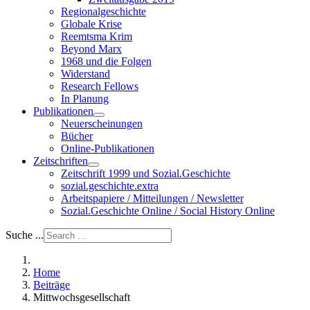
Regionalgeschichte
Globale Krise
Reemtsma Krim
Beyond Marx
1968 und die Folgen
Widerstand
Research Fellows
In Planung
Publikationen
Neuerscheinungen
Bücher
Online-Publikationen
Zeitschriften
Zeitschrift 1999 und Sozial.Geschichte
sozial.geschichte.extra
Arbeitspapiere / Mitteilungen / Newsletter
Sozial.Geschichte Online / Social History Online
Suche ...
Home
Beiträge
Mittwochsgesellschaft