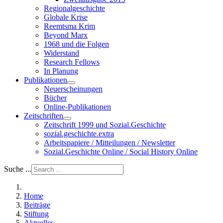
Regionalgeschichte
Globale Krise
Reemtsma Krim
Beyond Marx
1968 und die Folgen
Widerstand
Research Fellows
In Planung
Publikationen
Neuerscheinungen
Bücher
Online-Publikationen
Zeitschriften
Zeitschrift 1999 und Sozial.Geschichte
sozial.geschichte.extra
Arbeitspapiere / Mitteilungen / Newsletter
Sozial.Geschichte Online / Social History Online
Suche ...
Home
Beiträge
Stiftung
Aktuelles