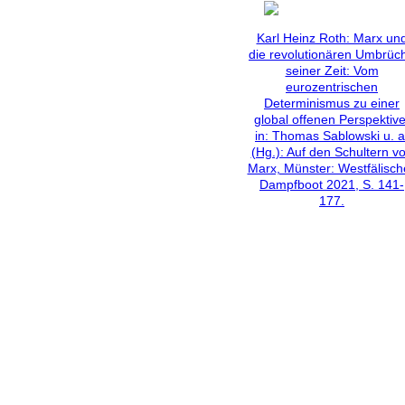
Karl Heinz Roth: Marx un
die revolutionären Umbrüc
seiner Zeit: Vom
eurozentrischen
Determinismus zu einer
global offenen Perspektive
in: Thomas Sablowski u. a
(Hg.): Auf den Schultern v
Marx, Münster: Westfälisch
Dampfboot 2021, S. 141-
177.