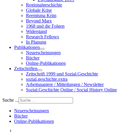
Regionalgeschichte
Globale Krise
Reemtsma Krim
Beyond Marx
1968 und die Folgen
Widerstand
Research Fellows
In Planung
Publikationen
Neuerscheinungen
Bücher
Online-Publikationen
Zeitschriften
Zeitschrift 1999 und Sozial.Geschichte
sozial.geschichte.extra
Arbeitspapiere / Mitteilungen / Newsletter
Sozial.Geschichte Online / Social History Online
Suche ...
Neuerscheinungen
Bücher
Online-Publikationen