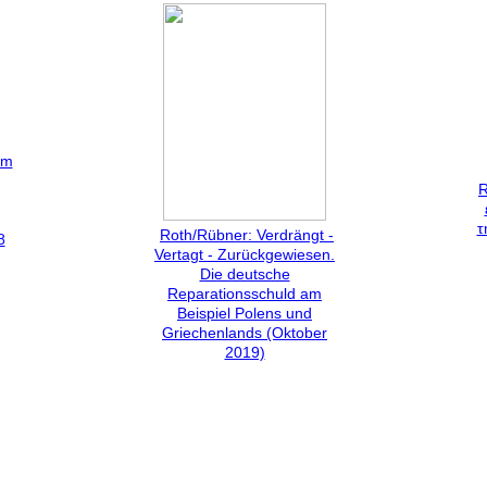
em
R
τ
Roth/Rübner: Verdrängt -
8
Vertagt - Zurückgewiesen.
Die deutsche
Reparationsschuld am
Beispiel Polens und
Griechenlands (Oktober
2019)