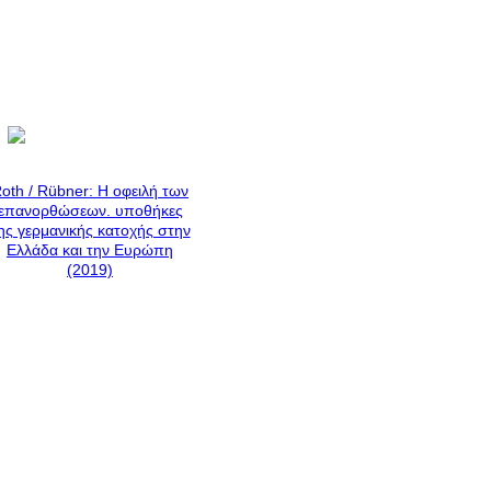
oth / Rübner: H οφειλή των
επανορθώσεων. υποθήκες
ης γερμανικής κατοχής στην
Ελλάδα και την Ευρώπη
(2019)