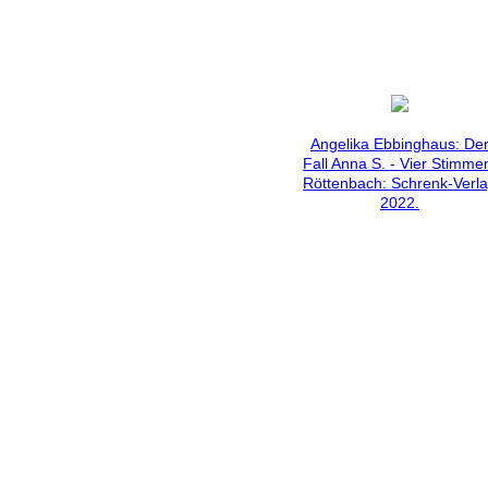
Angelika Ebbinghaus: De
Fall Anna S. - Vier Stimme
Röttenbach: Schrenk-Verl
2022.