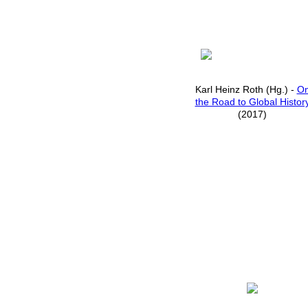
Karl Heinz Roth (Hg.) -
O
the Road to Global Histor
(2017)