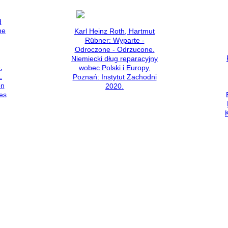
d
he
Karl Heinz Roth, Hartmut
Rübner: Wyparte -
Odroczone - Odrzucone.
Niemiecki dług reparacyjny
,
wobec Polski i Europy,
.
Poznań: Instytut Zachodni
on
2020.
es