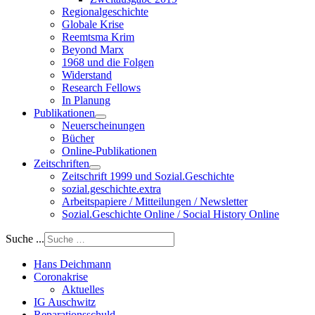
Regionalgeschichte
Globale Krise
Reemtsma Krim
Beyond Marx
1968 und die Folgen
Widerstand
Research Fellows
In Planung
Publikationen
Neuerscheinungen
Bücher
Online-Publikationen
Zeitschriften
Zeitschrift 1999 und Sozial.Geschichte
sozial.geschichte.extra
Arbeitspapiere / Mitteilungen / Newsletter
Sozial.Geschichte Online / Social History Online
Suche ...
Hans Deichmann
Coronakrise
Aktuelles
IG Auschwitz
Reparationsschuld