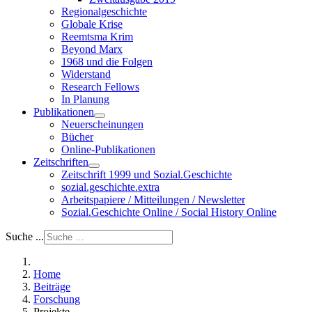
Regionalgeschichte
Globale Krise
Reemtsma Krim
Beyond Marx
1968 und die Folgen
Widerstand
Research Fellows
In Planung
Publikationen
Neuerscheinungen
Bücher
Online-Publikationen
Zeitschriften
Zeitschrift 1999 und Sozial.Geschichte
sozial.geschichte.extra
Arbeitspapiere / Mitteilungen / Newsletter
Sozial.Geschichte Online / Social History Online
Suche ...
Home
Beiträge
Forschung
Projekte