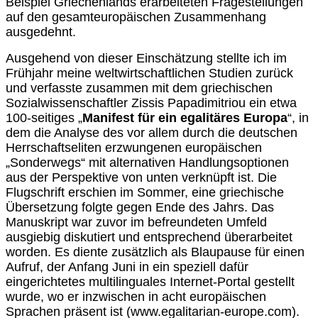
Beispiel Griechenlands erarbeiteten Fragestellungen
auf den gesamteuropäischen Zusammenhang
ausgedehnt.
Ausgehend von dieser Einschätzung stellte ich im
Frühjahr meine weltwirtschaftlichen Studien zurück
und verfasste zusammen mit dem griechischen
Sozialwissenschaftler Zissis Papadimitriou ein etwa
100-seitiges „
Manifest für ein egalitäres Europa
“, in
dem die Analyse des vor allem durch die deutschen
Herrschaftseliten erzwungenen europäischen
„Sonderwegs“ mit alternativen Handlungsoptionen
aus der Perspektive von unten verknüpft ist. Die
Flugschrift erschien im Sommer, eine griechische
Übersetzung folgte gegen Ende des Jahrs. Das
Manuskript war zuvor im befreundeten Umfeld
ausgiebig diskutiert und entsprechend überarbeitet
worden. Es diente zusätzlich als Blaupause für einen
Aufruf, der Anfang Juni in ein speziell dafür
eingerichtetes multilinguales Internet-Portal gestellt
wurde, wo er inzwischen in acht europäischen
Sprachen präsent ist (www.egalitarian-europe.com).