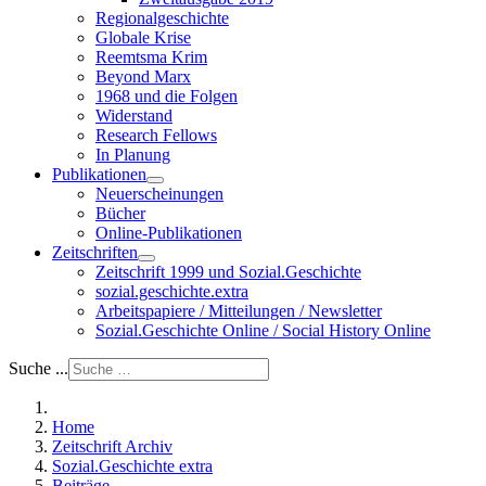
Regionalgeschichte
Globale Krise
Reemtsma Krim
Beyond Marx
1968 und die Folgen
Widerstand
Research Fellows
In Planung
Publikationen
Neuerscheinungen
Bücher
Online-Publikationen
Zeitschriften
Zeitschrift 1999 und Sozial.Geschichte
sozial.geschichte.extra
Arbeitspapiere / Mitteilungen / Newsletter
Sozial.Geschichte Online / Social History Online
Suche ...
Home
Zeitschrift Archiv
Sozial.Geschichte extra
Beiträge