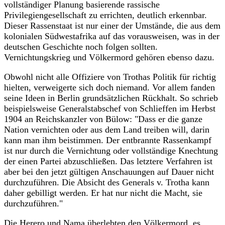
vollständiger Planung basierende rassische
Privilegiengesellschaft zu errichten, deutlich erkennbar.
Dieser Rassenstaat ist nur einer der Umstände, die aus dem
kolonialen Südwestafrika auf das vorausweisen, was in der
deutschen Geschichte noch folgen sollten.
Vernichtungskrieg und Völkermord gehören ebenso dazu.
Obwohl nicht alle Offiziere von Trothas Politik für richtig
hielten, verweigerte sich doch niemand. Vor allem fanden
seine Ideen in Berlin grundsätzlichen Rückhalt. So schrieb
beispielsweise Generalstabschef von Schlieffen im Herbst
1904 an Reichskanzler von Bülow: "Dass er die ganze
Nation vernichten oder aus dem Land treiben will, darin
kann man ihm beistimmen. Der entbrannte Rassenkampf
ist nur durch die Vernichtung oder vollständige Knechtung
der einen Partei abzuschließen. Das letztere Verfahren ist
aber bei den jetzt gültigen Anschauungen auf Dauer nicht
durchzuführen. Die Absicht des Generals v. Trotha kann
daher gebilligt werden. Er hat nur nicht die Macht, sie
durchzuführen."
Die Herero und Nama überlebten den Völkermord, es