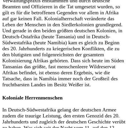
Verwaltungspraxis entstammten und durch deutsche
Beamten und Offizieren in die Tat umgesetzt wurden, so
gilt es für die betroffenen Gegenden vor allem in Afrika
auf gar keinen Fall. Kolonialherrschaft veränderte das
Leben der Menschen in den Siedlerkolonien grundlegend.
Und gerade in den beiden größten deutschen Kolonien, in
Deutsch-Ostafrika (heute Tansania) und in Deutsch-
Südwestafrika (heute Namibia) kam es gleich zu Beginn
des 20. Jahrhunderts zu kriegerischen Konflikten, die zu
den blutigsten und folgenreichsten der gesamtem
Kolonisierung Afrikas gehörten. Dass sich heute im Süden
Tansanias das größte, fast menschenleere Wildreservat
Afrikas befindet, ist ebenso deren Ergebnis, wie die
Tatsache, dass in Namibia immer noch der Großteil des
fruchtbarsten Landes im Besitz Weißer ist.
Koloniale Herrenmenschen
In Deutsch-Südwestafrika gelang der deutschen Armee
zudem die traurige Leistung, den ersten Genozid des 20.
Jahrhunderts und zugleich der deutschen Geschichte verübt
zu haben. Was sich seit der Nacht vom 11. auf den 12.